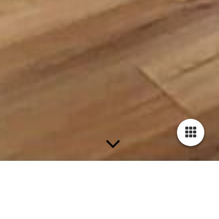
Locatie en route dansschool Badabounce Nijkerk en
Putten