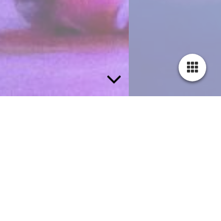
Breakdance Nijkerk bij dansschool
Badabounce
Bij Breakdance Nijkerk leer je als danser veel
verschillende soorten bewegingen van staand