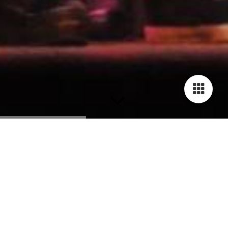
Bounceladies + 35 jaar Streetdance Nijkerk &
Putten
Heb jij zin aan een nieuwe uitdaging? of pak je je oude